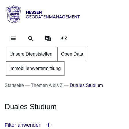
Direkt zum Kopf der Se
Direkt zum Inhalt
Direkt zum Fuß der Sei
Hessen
-
Geodatenmanagement
A-Z
Unsere Dienststellen
Open Data
Immobilienwertermittlung
Startseite
Themen A bis Z
Duales Studium
Duales Studium
Filter anwenden