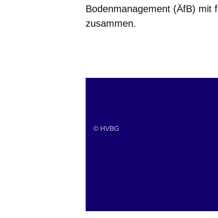
Bodenmanagement (ÄfB) mit fü
zusammen.
Öffnet sich in einem neuen Fenster
Öffnet sich in einem neuen Fenst
Öffnet sich in einem neuen 
Öffnet sich in einem n
Öffnet sich in ein
Dienststellensuche
© HVBG