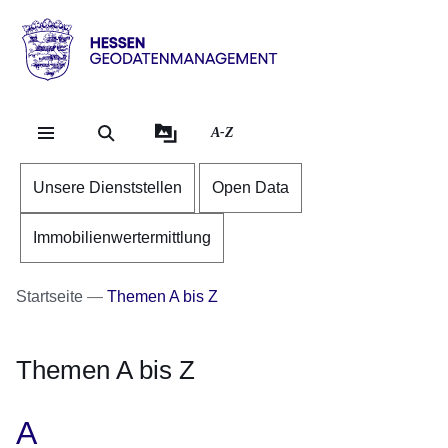
Direkt zum Kopf der Se
Direkt zum Inhalt
Direkt zum Fuß der Sei
Hessen
-
Geodatenmanagement
A-Z
Unsere Dienststellen
Open Data
Immobilienwertermittlung
Startseite
Themen A bis Z
Themen A bis Z
A