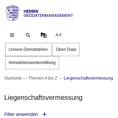
Direkt zum Kopf der Se
Direkt zum Inhalt
Direkt zum Fuß der Sei
Hessen
-
Geodatenmanagement
A-Z
Unsere Dienststellen
Open Data
Immobilienwertermittlung
Startseite
Themen A bis Z
Liegenschaftsvermessung
Liegenschaftsvermessung
Filter anwenden