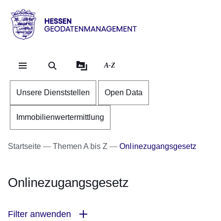
Direkt zum Kopf der Se
Direkt zum Inhalt
Direkt zum Fuß der Sei
Hessen
-
Geodatenmanagement
A-Z
Unsere Dienststellen
Open Data
Immobilienwertermittlung
Startseite
Themen A bis Z
Onlinezugangsgesetz
Onlinezugangsgesetz
Filter anwenden