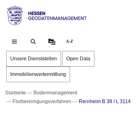
Direkt zum Kopf der Se
Direkt zum Inhalt
Direkt zum Fuß der Sei
Hessen
-
Geodatenmanagement
A-Z
Unsere Dienststellen
Open Data
Immobilienwertermittlung
Startseite
Bodenmanagement
Flurbereinigungsverfahren
Reinheim B 38 / L 3114