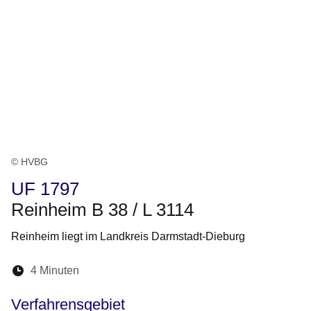
© HVBG
UF 1797
Reinheim B 38 / L 3114
Reinheim liegt im Landkreis Darmstadt-Dieburg
Lesedauer:
4 Minuten
Öffnet sich in einem neuen Fenster
Öffnet sich in einem neuen Fenster
Öffnet sich in einem neuen Fenste
Öffnet sich in einem neuen Fe
Öffnet sich in einem neu
Verfahrensgebiet