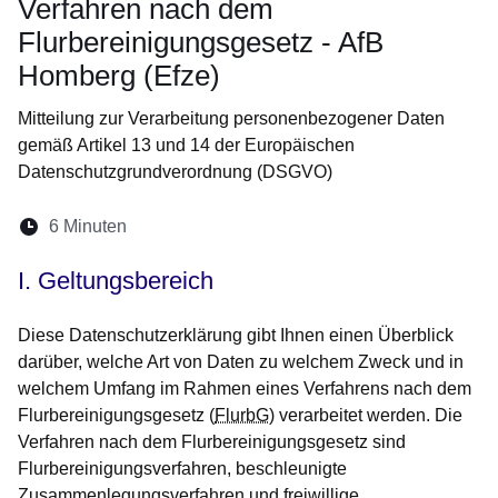
Verfahren nach dem
Flurbereinigungsgesetz - AfB
Homberg (Efze)
Mitteilung zur Verarbeitung personenbezogener Daten
gemäß Artikel 13 und 14 der Europäischen
Datenschutzgrundverordnung (DSGVO)
Lesedauer:
6 Minuten
Öffnet sich in einem neuen Fenster
Öffnet sich in einem neuen Fenster
Öffnet sich in einem neuen Fenste
Öffnet sich in einem neuen Fe
Öffnet sich in einem neu
I. Geltungsbereich
Diese Datenschutzerklärung gibt Ihnen einen Überblick
darüber, welche Art von Daten zu welchem Zweck und in
welchem Umfang im Rahmen eines Verfahrens nach dem
Flurbereinigungsgesetz (
FlurbG
) verarbeitet werden. Die
Verfahren nach dem Flurbereinigungsgesetz sind
Flurbereinigungsverfahren, beschleunigte
Zusammenlegungsverfahren und freiwillige