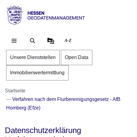
Direkt zum Kopf der Se
Direkt zum Inhalt
Direkt zum Fuß der Sei
Hessen
-
Geodatenmanagement
A-Z
Unsere Dienststellen
Open Data
Immobilienwertermittlung
Startseite
Verfahren nach dem Flurbereinigungsgesetz - AfB
Homberg (Efze)
Datenschutzerklärung