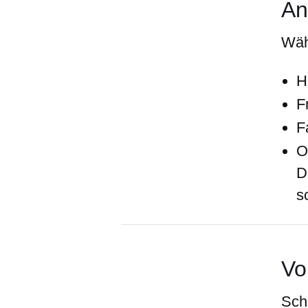
An
Wäh
H
F
F
O
D
s
Vo
Sch