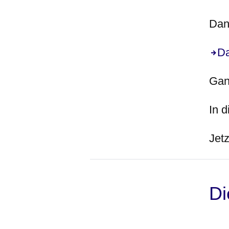
Dan
Da
Gan
In 
Jetz
Di