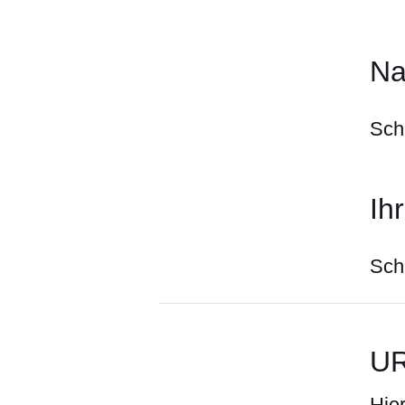
N
Sch
Ih
Sch
UR
Hie