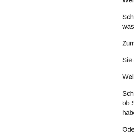
Wel
Sch
was 
Zum
Sie
Weil
Sch
ob 
hab
Ode