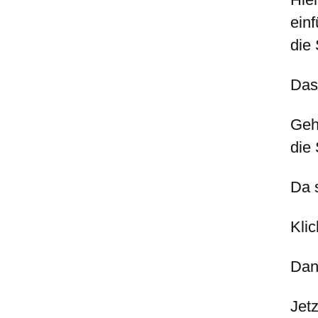
ein
die
Das
Geh
die
Da 
Klic
Dan
Jet