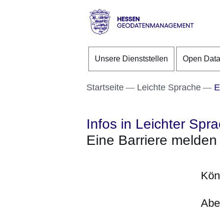
Direkt zum Kopf der S
Direkt zum Inhalt
Direkt zum Fuß der Se
Hessen
-
Unsere Dienststellen
Open Dat
Geodatenmanagement
Startseite
Leichte Sprache
E
Infos in Leichter Spr
Eine Barriere melden
Kön
Abe