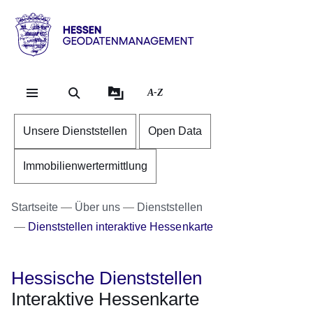
Direkt zum Kopf der Se
Direkt zum Inhalt
Direkt zum Fuß der Sei
Hessen
-
Geodatenmanagement
A-Z
Unsere Dienststellen
Open Data
Immobilienwertermittlung
Startseite
Über uns
Dienststellen
Dienststellen interaktive Hessenkarte
Hessische Dienststellen
Interaktive Hessenkarte