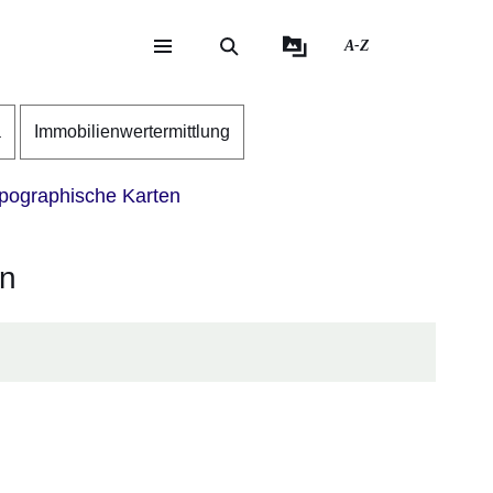
A-Z
eite
ite
a
Immobilienwertermittlung
pographische Karten
en