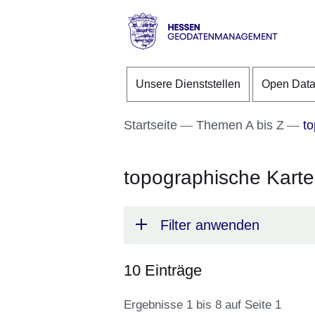
Direkt zum Kopf der S
Direkt zum Inhalt
Direkt zum Fuß der Se
Hessen
-
Unsere Dienststellen
Open Dat
Geodatenmanagement
Startseite
Themen A bis Z
to
topographische Kart
Filter anwenden
10 Einträge
Ergebnisse 1 bis 8 auf Seite 1