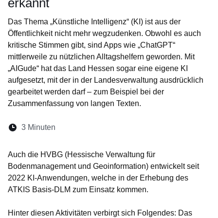
erkannt
Das Thema „Künstliche Intelligenz“ (KI) ist aus der
Öffentlichkeit nicht mehr wegzudenken. Obwohl es auch
kritische Stimmen gibt, sind Apps wie „ChatGPT“
mittlerweile zu nützlichen Alltagshelfern geworden. Mit
„AIGude“ hat das Land Hessen sogar eine eigene KI
aufgesetzt, mit der in der Landesverwaltung ausdrücklich
gearbeitet werden darf – zum Beispiel bei der
Zusammenfassung von langen Texten.
Lesedauer:
3 Minuten
Öffnet sich in einem neuen Fenster
Öffnet sich in einem neuen Fenster
Öffnet sich in einem neuen Fenste
Öffnet sich in einem neuen Fe
Öffnet sich in einem neu
Auch die HVBG (Hessische Verwaltung für
Bodenmanagement und Geoinformation) entwickelt seit
2022 KI-Anwendungen, welche in der Erhebung des
ATKIS Basis-DLM zum Einsatz kommen.
Hinter diesen Aktivitäten verbirgt sich Folgendes: Das