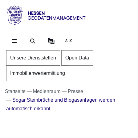
Direkt zum Kopf der Se
Direkt zum Inhalt
Direkt zum Fuß der Sei
Hessen
-
Geodatenmanagement
A-Z
Unsere Dienststellen
Open Data
Immobilienwertermittlung
Startseite
Medienraum
Presse
Sogar Steinbrüche und Biogasanlagen werden
automatisch erkannt